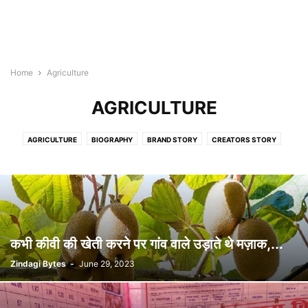
Home
Agriculture
AGRICULTURE
AGRICULTURE
BIOGRAPHY
BRAND STORY
CREATORS STORY
ENTERPRISE STORY
EVENTS
LIFE MANTRA
MOTIVATIONAL STORY
SOCIAL STORY
STARTUP STORY
SUCCESS STORY
TOP STORY
VIDEO
कभी कीवी की खेती करने पर गांव वाले उड़ाते थे मज़ाक,...
Zindagi Bytes
-
June 29, 2023