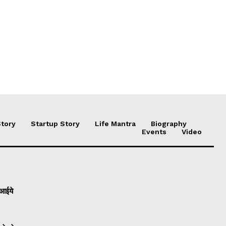
Story
Startup Story
Life Mantra
Biography
Events
Video
 आईये