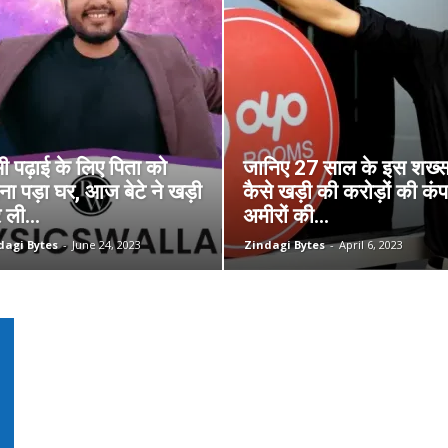
 पढ़ाई के लिए पिता को
जानिए 27 साल के इस शख्स
ना पड़ा घर, आज बेटे ने खड़ी
कैसे खड़ी की करोड़ों की कंप
ली...
अमीरों की...
dagi Bytes
-
June 24, 2023
Zindagi Bytes
-
April 6, 2023