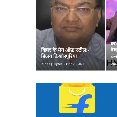
कभी
बिहार के मैन ऑफ़ स्टील:-
बेच
बिजय किशोरपुरिया
कर 
Zindagi Bytes
-
June 25, 2023
Zin