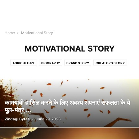
Home
Motivational Story
MOTIVATIONAL STORY
AGRICULTURE
BIOGRAPHY
BRAND STORY
CREATORS STORY
ENTERPRISE STORY
EVENTS
LIFE MANTRA
MOTIVATIONAL STORY
SOCIAL STORY
STARTUP STORY
SUCCESS STORY
TOP STORY
VIDEO
कामयाबी हासिल करने के लिए अवश्य अपनाएं सफलता के ये
मूल-मंत्र,...
Zindagi Bytes
-
June 29, 2023